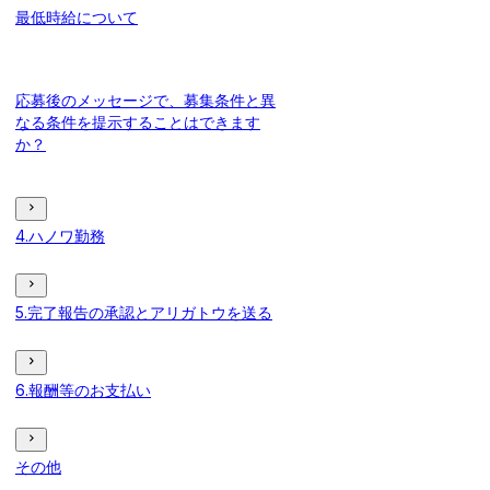
最低時給について
応募後のメッセージで、募集条件と異
なる条件を提示することはできます
か？
4.ハノワ勤務
5.完了報告の承認とアリガトウを送る
6.報酬等のお支払い
その他